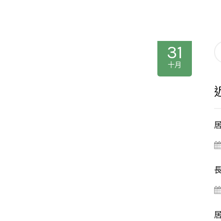
31
十月
居