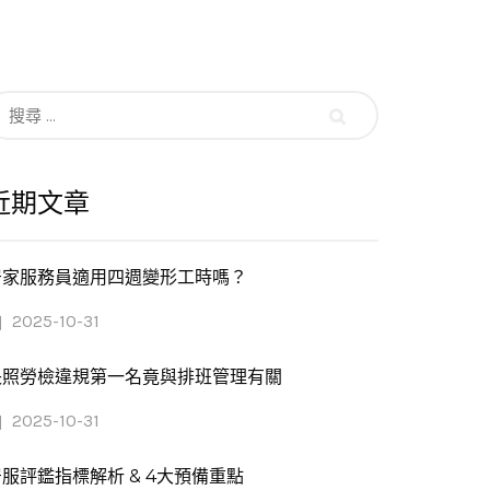
搜
尋：
近期文章
居家服務員適用四週變形工時嗎？
2025-10-31
長照勞檢違規第一名竟與排班管理有關
2025-10-31
服評鑑指標解析 & 4大預備重點