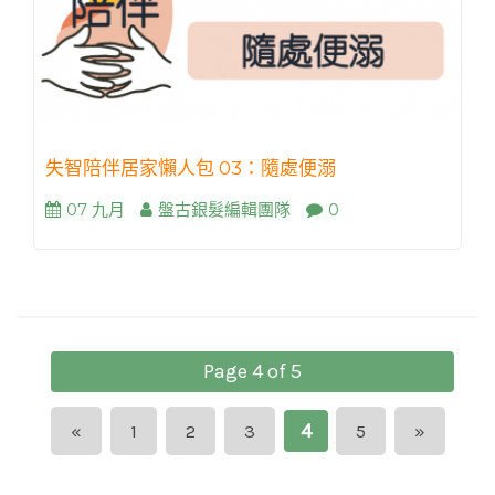
失智陪伴居家懶人包 03：隨處便溺
07 九月
盤古銀髮編輯團隊
0
Page 4 of 5
4
«
1
2
3
5
»