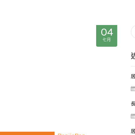
04
七月
居