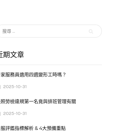
搜
尋：
近期文章
居家服務員適用四週變形工時嗎？
2025-10-31
長照勞檢違規第一名竟與排班管理有關
2025-10-31
服評鑑指標解析 & 4大預備重點