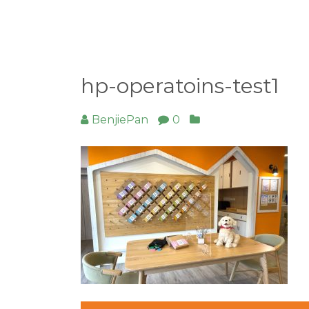
hp-operatoins-test1
BenjiePan
0