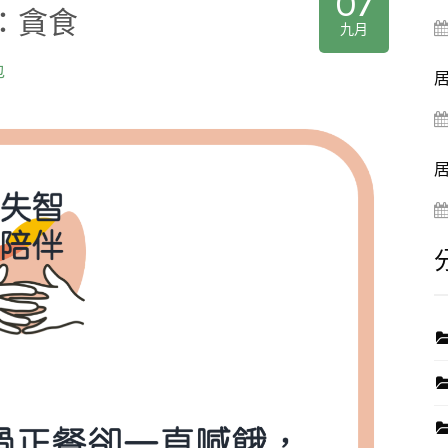
07
：貪食
九月
包