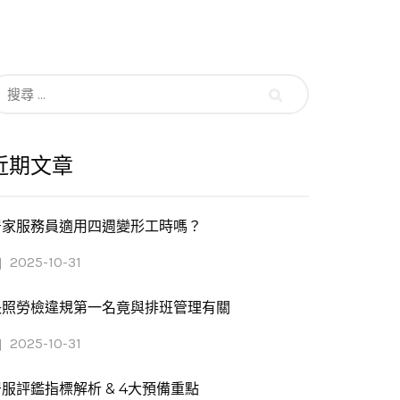
搜
尋：
近期文章
居家服務員適用四週變形工時嗎？
2025-10-31
長照勞檢違規第一名竟與排班管理有關
2025-10-31
服評鑑指標解析 & 4大預備重點