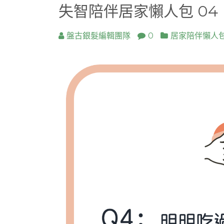
失智陪伴居家懶人包 04
盤古銀髮編輯團隊
0
居家陪伴懶人