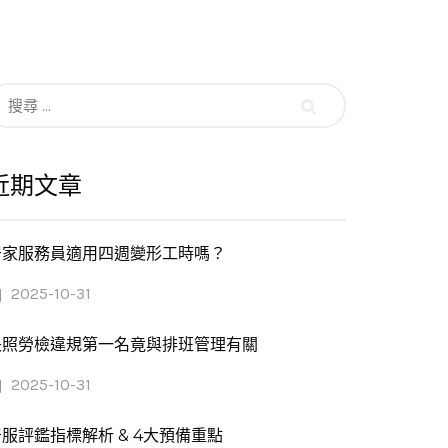
搜
尋：
近期文章
居家服務員適用四週變形工時嗎？
2025-10-31
長照勞檢違規第一名竟與排班管理有關
2025-10-31
服評鑑指標解析 & 4大預備重點